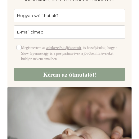
Megismertem az
adatkezelési tájékoztatót
, és hozzájárulok, hogy a
Slow Gyermekágy és a postpartum évek a jövőben hírleveleket
küldjön nekem emailben.
Kérem az útmutatót!