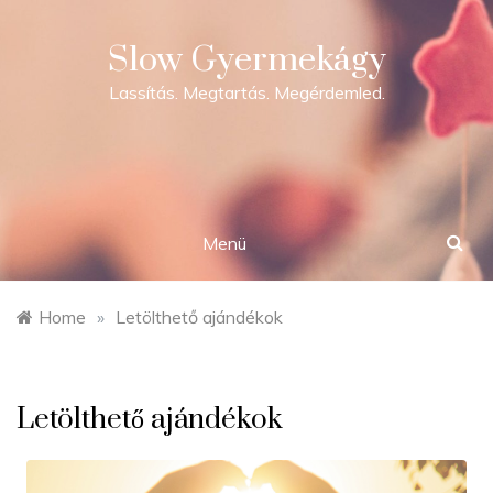
Skip
to
Slow Gyermekágy
content
Lassítás. Megtartás. Megérdemled.
Menü
Home
»
Letölthető ajándékok
Letölthető ajándékok