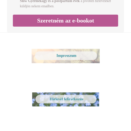
Slow Gyermekágy és a postpartum évek
a jövőben hírleveleket
küldjön nekem emailben.
Szeretném az e-bookot