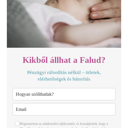
Kikből állhat a Falud?
Pénzügyi ráfordítás nélkül – ötletek,
elérhetőségek és bátorítás
Megismertem az adatkezelési tájékoztatót, és hozzájárulok, hogy a