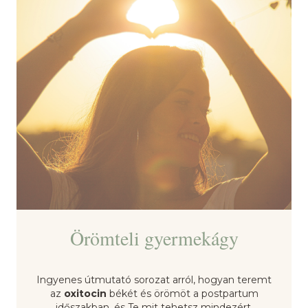
Örömteli gyermekágy
Ingyenes útmutató sorozat arról, hogyan teremt
az
oxitocin
békét és örömöt a postpartum
időszakban, és Te mit tehetsz mindezért.