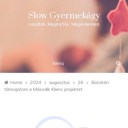
Skip
to
Slow Gyermekágy
content
Lassítás. Megtartás. Megérdemled.
Menü
Home
»
2024
»
augusztus
»
26
»
Büszkén
támogatom a Második Kilenc projektet