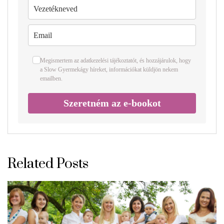
Megismertem az
adatkezelési tájékoztatót
, és hozzájárulok, hogy
a Slow Gyermekágy híreket, információkat küldjön nekem
emailben.
Szeretném az e-bookot
Related Posts