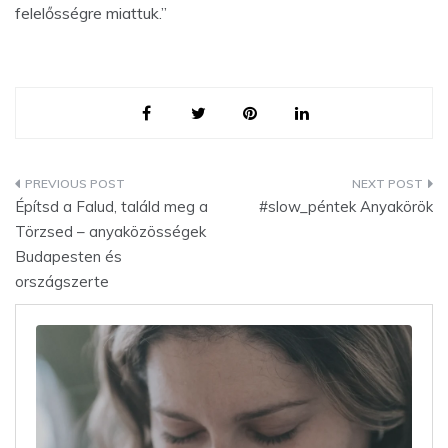
felelősségre miattuk.”
Bejegyzés
Építsd a Falud, találd meg a
#slow_péntek Anyakörök
navigáció
Törzsed – anyaközösségek
Budapesten és
országszerte