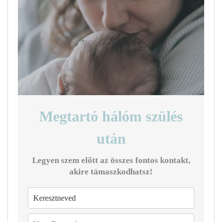
Megtartó hálóm szülés
után
Legyen szem előtt az összes fontos kontakt,
akire támaszkodhatsz!