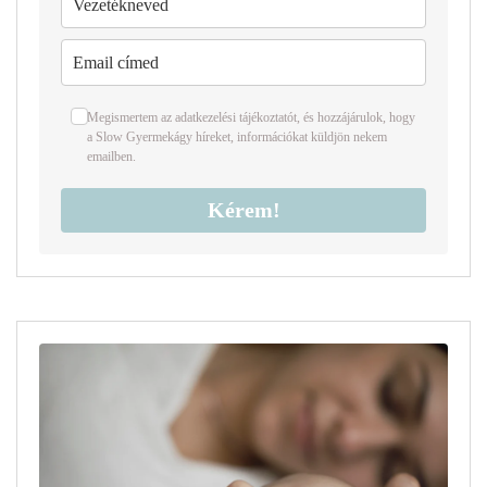
Megismertem az
adatkezelési tájékoztató
t
,
és hozzájárulok, hogy
a Slow Gyermekágy híreket, információkat küldjön nekem
emailben.
Kérem!