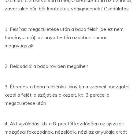
számára biztosítva van a megszületésük után az azonnali,
zavartalan bőr-bőr kontaktus, végigmennek? Csodálatos.
1, Felsírás: megszületése után a baba felsír (de ez nem
törvényszerű), az anya testén azonban hamar
megnyugszik.
2, Relaxáció: a baba röviden megpihen
3, Ébredés: a baba felélénkül, kinyitja a szemeit, mozgatni
kezdi a fejét, a száját és a kezeit, kb. 3 perccel a
megszületése után
4, Aktivizálódás: kb. a 8. perctől kezdődően az újszülött
mozgásai fokozódnak, nézelődik, nézi az anyukája arcát