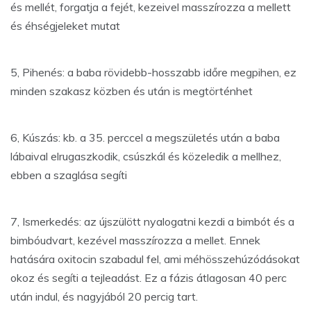
és mellét, forgatja a fejét, kezeivel masszírozza a mellett
és éhségjeleket mutat
5, Pihenés: a baba rövidebb-hosszabb időre megpihen, ez
minden szakasz közben és után is megtörténhet
6, Kúszás: kb. a 35. perccel a megszületés után a baba
lábaival elrugaszkodik, csúszkál és közeledik a mellhez,
ebben a szaglása segíti
7, Ismerkedés: az újszülött nyalogatni kezdi a bimbót és a
bimbóudvart, kezével masszírozza a mellet. Ennek
hatására oxitocin szabadul fel, ami méhösszehúzódásokat
okoz és segíti a tejleadást. Ez a fázis átlagosan 40 perc
után indul, és nagyjából 20 percig tart.