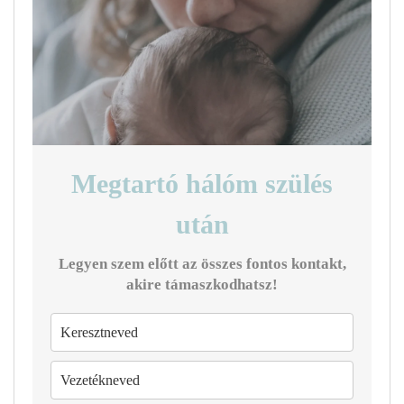
Megtartó hálóm szülés
után
Legyen szem előtt az összes fontos kontakt,
akire támaszkodhatsz!