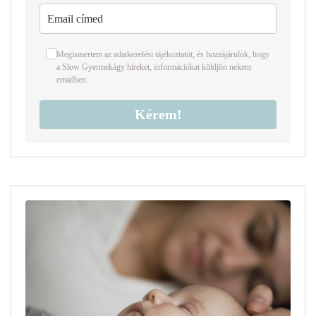
Megismertem az
adatkezelési tájékoztató
t
,
és hozzájárulok, hogy
a Slow Gyermekágy híreket, információkat küldjön nekem
emailben.
Kérem!