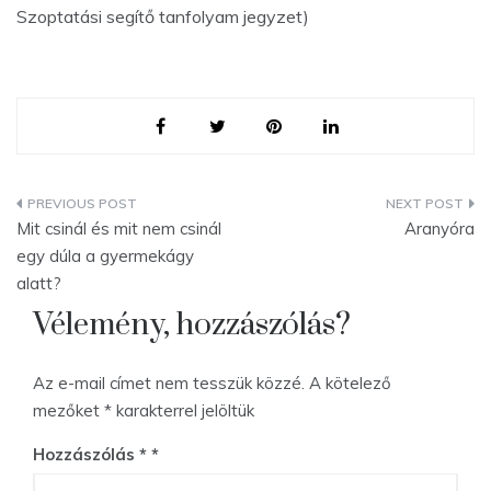
Szoptatási segítő tanfolyam jegyzet)
Bejegyzés
Mit csinál és mit nem csinál
Aranyóra
navigáció
egy dúla a gyermekágy
alatt?
Vélemény, hozzászólás?
Az e-mail címet nem tesszük közzé.
A kötelező
mezőket
*
karakterrel jelöltük
Hozzászólás
*