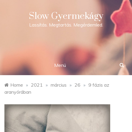
Skip
to
Slow Gyermekágy
content
Lassítás. Megtartás. Megérdemled.
Menü
Home
»
2021
»
március
»
26
»
9 fázis az
aranyórában