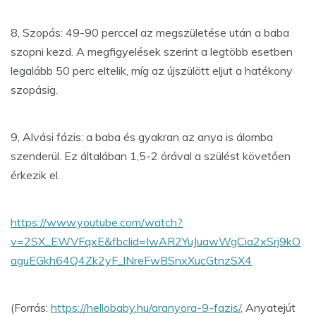
8, Szopás: 49-90 perccel az megszületése után a baba
szopni kezd. A megfigyelések szerint a legtöbb esetben
legalább 50 perc eltelik, míg az újszülött eljut a hatékony
szopásig.
9, Alvási fázis: a baba és gyakran az anya is álomba
szenderül. Ez általában 1,5-2 órával a szülést követően
érkezik el.
https://www.youtube.com/watch?
v=2SX_EWVFqxE&fbclid=IwAR2YuJuawWgCia2xSrj9kO
aguEGkh64Q4Zk2yF_lNreFwBSnxXucGtnzSX4
(Forrás:
https://hellobaby.hu/aranyora-9-fazis/
, Anyatejút