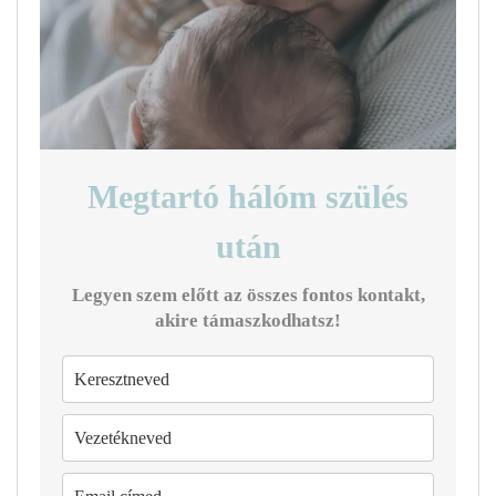
Megtartó hálóm szülés
után
Legyen szem előtt az összes fontos kontakt,
akire támaszkodhatsz!