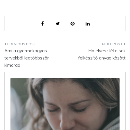
Bejegyzés
Ami a gyermekágyas
Ha elvesztél a sok
navigáció
tervekből legtöbbször
felkészítő anyag között
kimarad