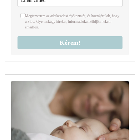
Megismertem az
adatkezelési tájékoztató
t
,
és hozzájárulok, hogy
a Slow Gyermekágy híreket, információkat küldjön nekem
emailben.
Kérem!