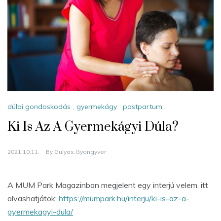
dúlai gondoskodás
,
gyermekágy
,
postpartum
Ki Is Az A Gyermekágyi Dúla?
2021.10.11.
By
Gulyas.gyongyver
A MUM Park Magazinban megjelent egy interjú velem, itt
olvashatjátok:
https://mumpark.hu/interju/ki-is-az-a-
gyermekagyi-dula/