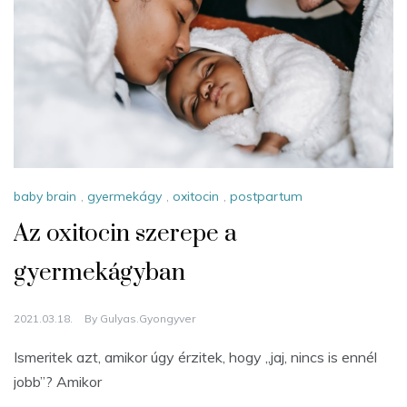
baby brain
,
gyermekágy
,
oxitocin
,
postpartum
Az oxitocin szerepe a
gyermekágyban
2021.03.18.
By
Gulyas.gyongyver
Ismeritek azt, amikor úgy érzitek, hogy „jaj, nincs is ennél
jobb”? Amikor