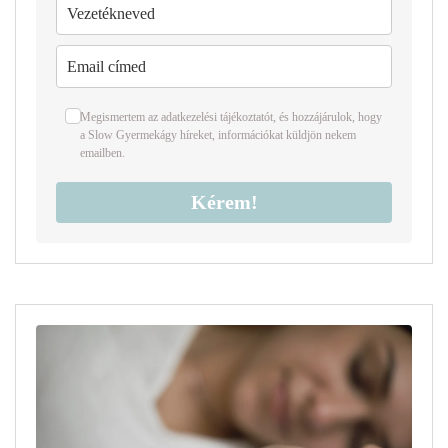
Megismertem az
adatkezelési tájékoztató
t
,
és hozzájárulok, hogy
a Slow Gyermekágy híreket, információkat küldjön nekem
emailben.
Kérem!