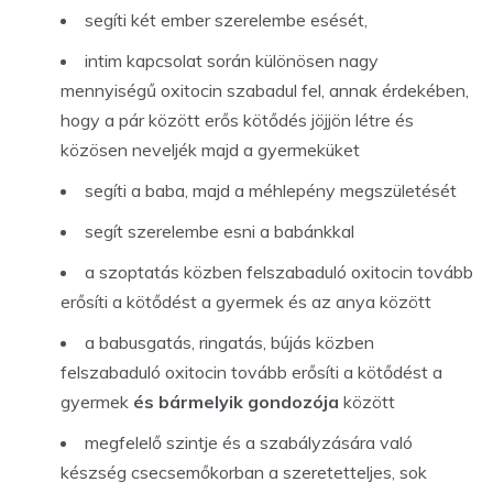
segíti két ember szerelembe esését,
intim kapcsolat során különösen nagy
mennyiségű oxitocin szabadul fel, annak érdekében,
hogy a pár között erős kötődés jöjjön létre és
közösen neveljék majd a gyermeküket
segíti a baba, majd a méhlepény megszületését
segít szerelembe esni a babánkkal
a szoptatás közben felszabaduló oxitocin tovább
erősíti a kötődést a gyermek és az anya között
a babusgatás, ringatás, bújás közben
felszabaduló oxitocin tovább erősíti a kötődést a
gyermek
és bármelyik gondozója
között
megfelelő szintje és a szabályzására való
készség csecsemőkorban a szeretetteljes, sok