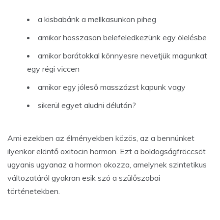
a kisbabánk a mellkasunkon piheg
amikor hosszasan belefeledkezünk egy ölelésbe
amikor barátokkal könnyesre nevetjük magunkat
egy régi viccen
amikor egy jóleső masszázst kapunk vagy
sikerül egyet aludni délután?
Ami ezekben az élményekben közös, az a bennünket
ilyenkor elöntő oxitocin hormon. Ezt a boldogságfröccsöt
ugyanis ugyanaz a hormon okozza, amelynek szintetikus
változatáról gyakran esik szó a szülőszobai
történetekben.