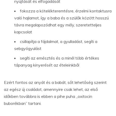
nyújtását és elfogadását
fokozza a kötelékteremtésre, érzelmi kontaktusra
való hajlamot, így a baba és a szülők között hosszú
távra megalapozódhat egy mély, szeretetteljes
kapcsolat
csillapítja a fájdalmat, a gyulladást, segíti a
sebgyógyulást
segíti az emésztés és a minél több értékes
tápanyag kinyerését az ételeinkből
Ezért fontos az anyát és a babát, sőt lehetőség szerint
az egész új családot, amennyire csak lehet, az első
időkben továbbra is ebben a pihe puha „oxitocin
buborékban” tartani.