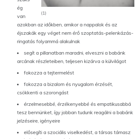
ég
(1)
van
azokban az időkben, amikor a nappalok és az
éjszakák egy véget nem érő szoptatás-pelenkázás-
ringatás folyammá alakulnak
segít a pillanatban maradni, elveszni a babánk
arcának részleteiben, teljesen kizárva a külvilágot
fokozza a tejtermelést
fokozza a bizalom és nyugalom érzését,
csökkenti a szorongást
érzelmesebbé, érzékenyebbé és empatikusabbá
tesz bennünket, így jobban tudunk reagálni a babánk
jelzéseire, igényeire
elősegíti a szociális viselkedést, a társas támasz