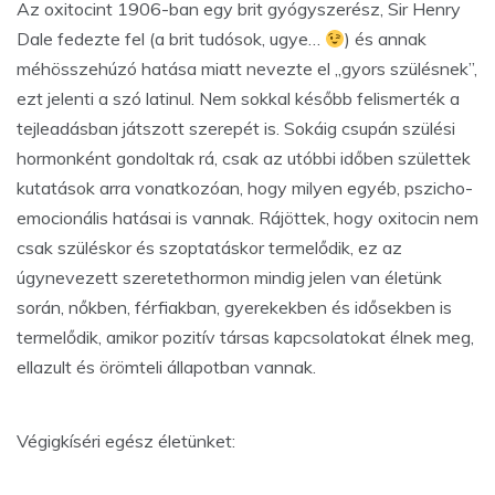
Az oxitocint 1906-ban egy brit gyógyszerész, Sir Henry
Dale fedezte fel (a brit tudósok, ugye…
) és annak
méhösszehúzó hatása miatt nevezte el „gyors szülésnek”,
ezt jelenti a szó latinul. Nem sokkal később felismerték a
tejleadásban játszott szerepét is. Sokáig csupán szülési
hormonként gondoltak rá, csak az utóbbi időben születtek
kutatások arra vonatkozóan, hogy milyen egyéb, pszicho-
emocionális hatásai is vannak. Rájöttek, hogy oxitocin nem
csak szüléskor és szoptatáskor termelődik, ez az
úgynevezett szeretethormon mindig jelen van életünk
során, nőkben, férfiakban, gyerekekben és idősekben is
termelődik, amikor pozitív társas kapcsolatokat élnek meg,
ellazult és örömteli állapotban vannak.
Végigkíséri egész életünket: