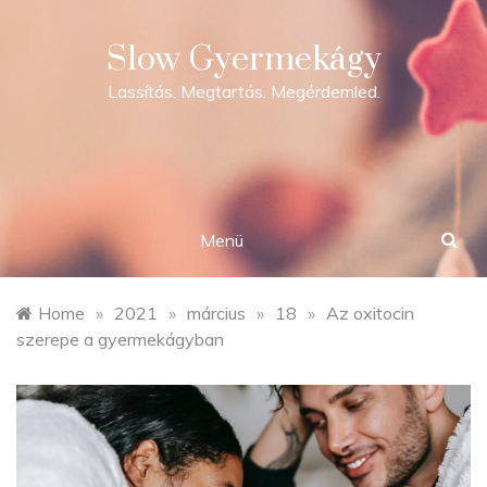
Skip
to
Slow Gyermekágy
content
Lassítás. Megtartás. Megérdemled.
Menü
Home
»
2021
»
március
»
18
»
Az oxitocin
szerepe a gyermekágyban