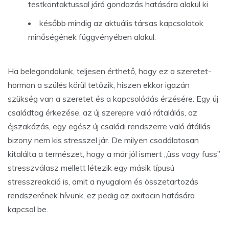
testkontaktussal járó gondozás hatására alakul ki
később mindig az aktuális társas kapcsolatok
minőségének függvényében alakul.
Ha belegondolunk, teljesen érthető, hogy ez a szeretet-
hormon a szülés körül tetőzik, hiszen ekkor igazán
szükség van a szeretet és a kapcsolódás érzésére. Egy új
családtag érkezése, az új szerepre való rátalálás, az
éjszakázás, egy egész új családi rendszerre való átállás
bizony nem kis stresszel jár. De milyen csodálatosan
kitalálta a természet, hogy a már jól ismert „üss vagy fuss”
stresszválasz mellett létezik egy másik típusú
stresszreakció is, amit a nyugalom és összetartozás
rendszerének hívunk, ez pedig az oxitocin hatására
kapcsol be.