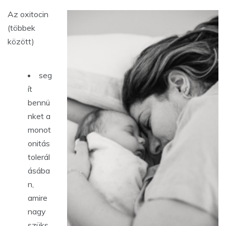
Az oxitocin
(többek
között)
seg
ít
bennü
nket a
monot
onitás
tolerál
ásába
n,
amire
nagy
szüks